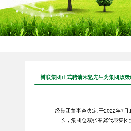
树联集团正式聘请宋魁先生为集团政策
经集团董事会决定
:
于
2022
年
7
月
长，集团总裁张春冀代表集团