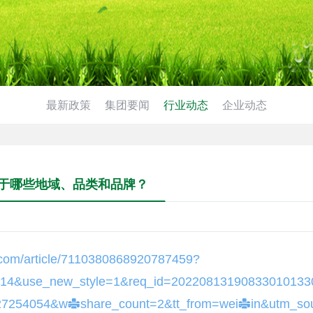
最新政策
集团要闻
行业动态
企业动态
于哪些地域、品类和品牌？
o.com/article/7110380868920787459?
914&use_new_style=1&req_id=20220813190833010133
7254054&wxshare_count=2&tt_from=weixin&utm_so