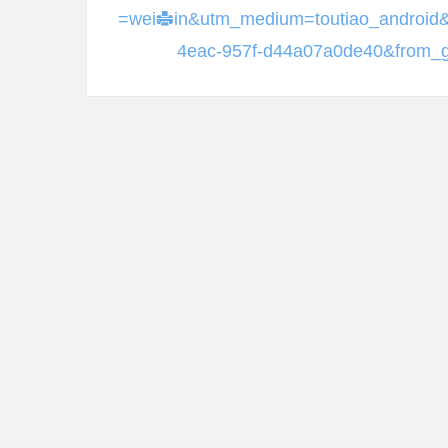
=weixin&utm_medium=toutiao_android&
4eac-957f-d44a07a0de40&from_g