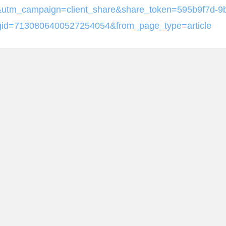
utm_campaign=client_share&share_token=595b9f7d-9
id=7130806400527254054&from_page_type=article